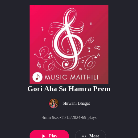
Gori Aha Sa Hamra Prem
Shiwani Bhagat
4min 9sec
•
11/13/2024
•
69
plays
Play
More