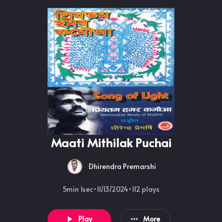
Maati Mithilak Puchai
Dhirendra Premarshi
5min 1sec
•
11/13/2024
•
112
plays
Play
More