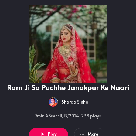
Ram Ji Sa Puchhe Janakpur Ke Naari
Sharda Sinha
7min 48sec
•
11/13/2024
•
238
plays
Play
More