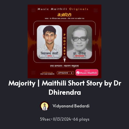
Majority | Maithili Short Story by Dr
Dhirendra
Vidyanand Bedardi
59sec
•
11/13/2024
•
66
plays